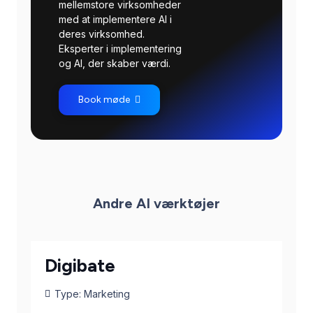
mellemstore virksomheder
med at implementere AI i
deres virksomhed.
Eksperter i implementering
og AI, der skaber værdi.
Book møde
Andre AI værktøjer
Digibate
Type:
Marketing