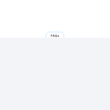
FAQs
Spørgsmål om
AI Agenter?
Hvad er en AI agent?
Hvordan adskiller en AI Agent sig
fra et workflow?
Hvordan kan en AI Agent hjælpe