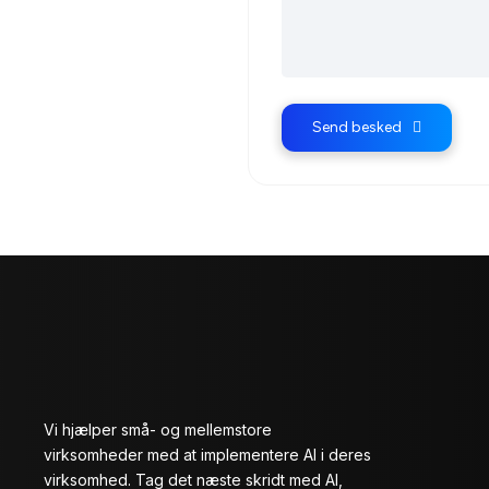
Send besked
Vi hjælper små- og mellemstore
virksomheder med at implementere AI i deres
virksomhed. Tag det næste skridt med AI,