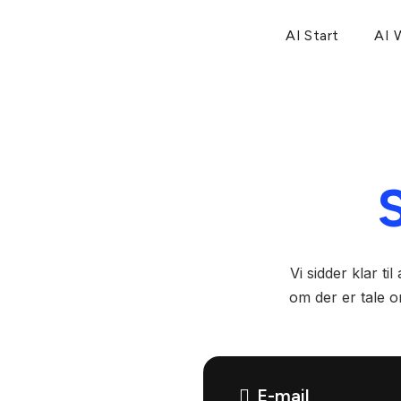
AI Start
AI 
S
Vi sidder klar t
om der er tale 
E-mail