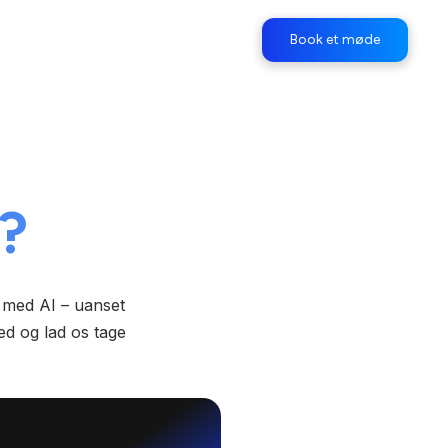
Book et møde
g?
e med AI – uanset
d og lad os tage