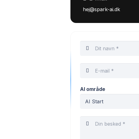
hej@spark-ai.dk
AI område