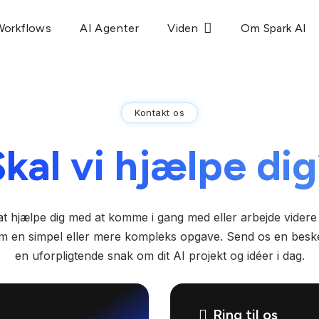
Workflows
AI Agenter
Viden
Om Spark AI
Kontakt os
kal vi hjælpe di
il at hjælpe dig med at komme i gang med eller arbejde vider
om en simpel eller mere kompleks opgave. Send os en beske
en uforpligtende snak om dit AI projekt og idéer i dag.
Ring til os