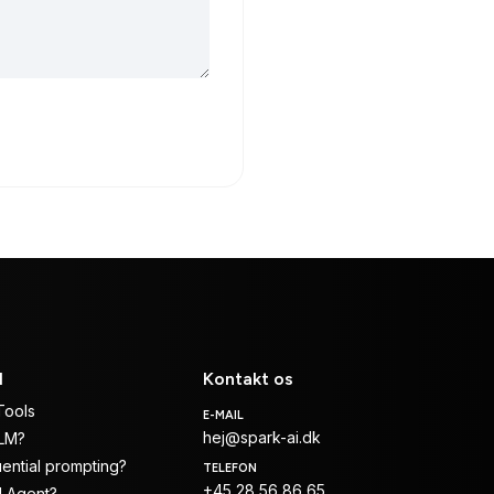
I
Kontakt os
Tools
E-MAIL
hej@spark-ai.dk
LLM?
ential prompting?
TELEFON
+45 28 56 86 65
I Agent?