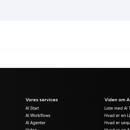
Vores services
Viden om A
AI Start
Liste med AI 
AI Workflows
Hvad er en 
AI Agenter
Hvad er sequ
Viden
Hvad er en A