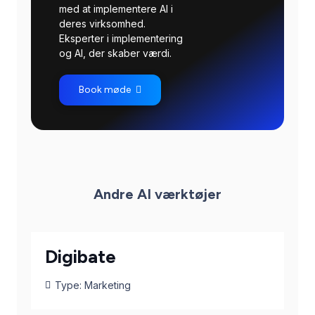
med at implementere AI i
deres virksomhed.
Eksperter i implementering
og AI, der skaber værdi.
Book møde
Andre AI værktøjer
Digibate
Type:
Marketing