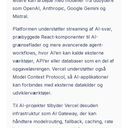
lettere kan arbejde med modeller fra udbydere
som OpenAI, Anthropic, Google Gemini og
Mistral.
Platformen understøtter streaming af AI-svar,
præbyggede React-komponenter til AI-
grænseflader og mere avancerede agent-
workflows, hvor AI’en kan kalde eksterne
værktøjer, API’er eller databaser som en del af
opgaveløsningen. Vercel understøtter også
Model Context Protocol, så AI-applikationer
kan forbindes med eksterne datakilder og
udviklerværktøjer.
Til AI-projekter tilbyder Vercel desuden
infrastruktur som AI Gateway, der kan
håndtere modelrouting, fallback, caching, rate