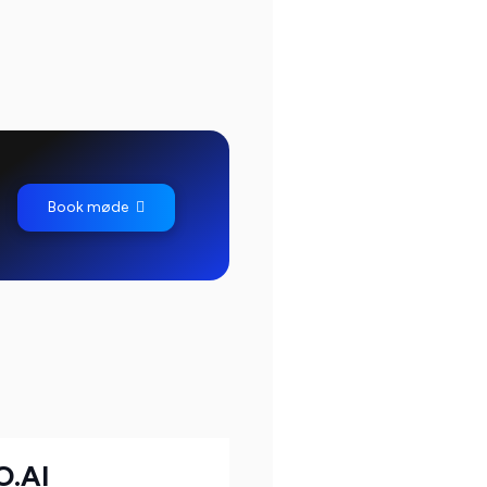
Book møde
O.AI