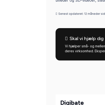
billeder og SD-videoer, ste
Senest opdateret:
12 måneder si
Skal vi hjælp di
Vi hjælper små- og melle
deres virksomhed. Ekspert
Digibate