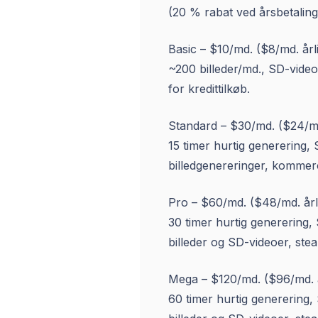
(20 % rabat ved årsbetaling
Basic – $10/md. ($8/md. årli
~200 billeder/md., SD-video,
for kredittilkøb.
Standard – $30/md. ($24/md.
15 timer hurtig generering,
billedgenereringer, kommerci
Pro – $60/md. ($48/md. årli
30 timer hurtig generering,
billeder og SD-videoer, ste
Mega – $120/md. ($96/md. å
60 timer hurtig generering,