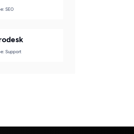
pe:
SEO
rodesk
pe:
Support