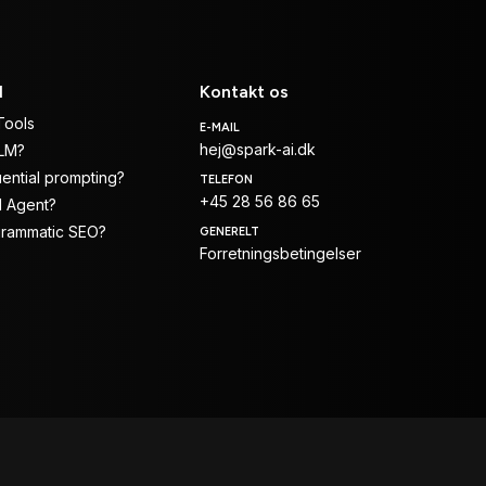
I
Kontakt os
Tools
E-MAIL
hej@spark-ai.dk
LLM?
ential prompting?
TELEFON
+45 28 56 86 65
I Agent?
grammatic SEO?
GENERELT
Forretningsbetingelser