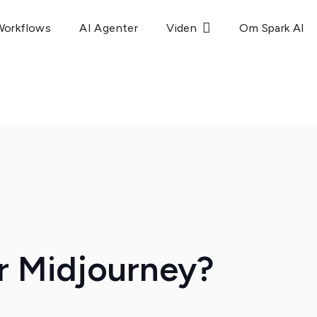
Workflows
AI Agenter
Viden
Om Spark AI
r Midjourney?