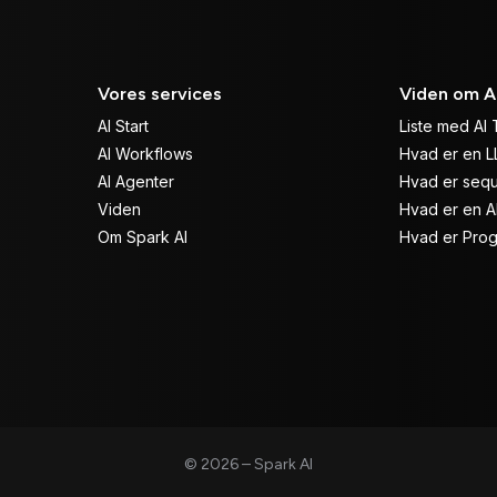
Vores services
Viden om A
AI Start
Liste med AI 
AI Workflows
Hvad er en 
AI Agenter
Hvad er sequ
Viden
Hvad er en A
Om Spark AI
Hvad er Pro
© 2026 – Spark AI