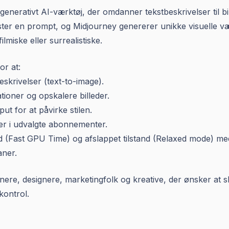
enerativt AI-værktøj, der omdanner tekstbeskrivelser til bill
ster en prompt, og Midjourney genererer unikke visuelle v
filmiske eller surrealistiske.
or at:
eskrivelser (text-to-image).
ationer og opskalere billeder.
ut for at påvirke stilen.
r i udvalgte abonnementer.
tand (Fast GPU Time) og afslappet tilstand (Relaxed mode) 
aner.
ere, designere, marketingfolk og kreative, der ønsker at sk
 kontrol.