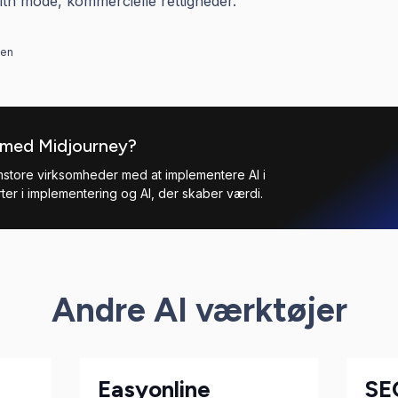
alth mode, kommercielle rettigheder.
den
g med Midjourney?
mstore virksomheder med at implementere AI i
er i implementering og AI, der skaber værdi.
Andre AI værktøjer
Easyonline
SE