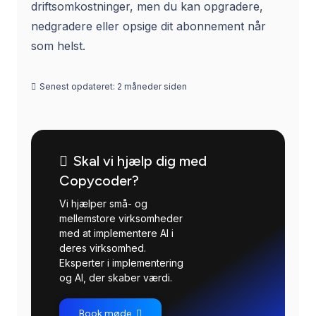
driftsomkostninger, men du kan opgradere,
nedgradere eller opsige dit abonnement når
som helst.
Senest opdateret:
2 måneder siden
Skal vi hjælp dig med
Copycoder?
Vi hjælper små- og
mellemstore virksomheder
med at implementere AI i
deres virksomhed.
Eksperter i implementering
og AI, der skaber værdi.
Book møde