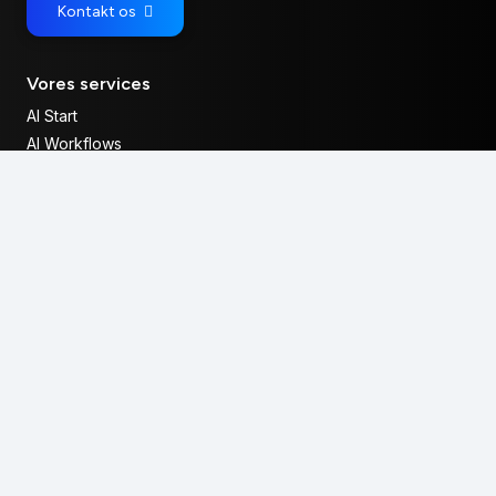
Kontakt os
Vores services
AI Start
AI Workflows
AI Agenter
Viden
Om Spark AI
Viden om AI
Liste med AI Tools
Hvad er en LLM?
Hvad er sequential prompting?
Hvad er en AI Agent?
Hvad er Programmatic SEO?
Kontakt os