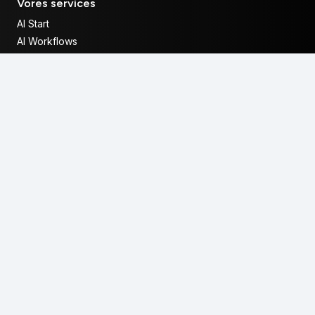
Vores services
AI Start
AI Workflows
AI Agenter
Viden
Om Spark AI
Viden om AI
Liste med AI Tools
Hvad er en LLM?
Hvad er sequential prompting?
Hvad er en AI Agent?
Hvad er Programmatic SEO?
Kontakt os
E-MAIL
hej@spark-ai.dk