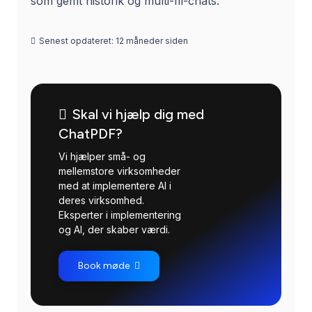
som gemt historik og multi-fil-chats.
Senest opdateret:
12 måneder siden
Skal vi hjælp dig med
ChatPDF?
Vi hjælper små- og
mellemstore virksomheder
med at implementere AI i
deres virksomhed.
Eksperter i implementering
og AI, der skaber værdi.
Book møde