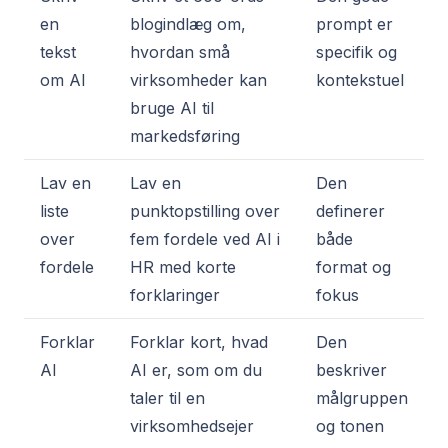
en
blogindlæg om,
prompt er
tekst
hvordan små
specifik og
om AI
virksomheder kan
kontekstuel
bruge AI til
markedsføring
Lav en
Lav en
Den
liste
punktopstilling over
definerer
over
fem fordele ved AI i
både
fordele
HR med korte
format og
forklaringer
fokus
Forklar
Forklar kort, hvad
Den
AI
AI er, som om du
beskriver
taler til en
målgruppen
virksomhedsejer
og tonen