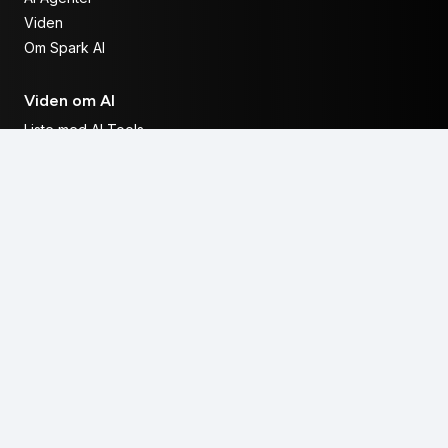
Viden
Om Spark AI
Viden om AI
Liste med AI Tools
Hvad er en LLM?
Hvad er sequential prompting?
Hvad er en AI Agent?
Hvad er Programmatic SEO?
Kontakt os
E-MAIL
hej@spark-ai.dk
TELEFON
+45 28 56 86 65
GENERELT
Forretningsbetingelser